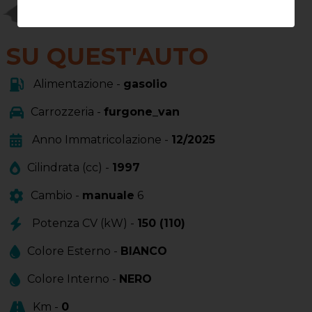
SU QUEST'AUTO
Alimentazione -
gasolio
Carrozzeria -
furgone_van
Anno Immatricolazione -
12/2025
Cilindrata (cc) -
1997
Cambio -
manuale
6
Potenza CV (kW) -
150 (110)
Colore Esterno -
BIANCO
Colore Interno -
NERO
Km -
0