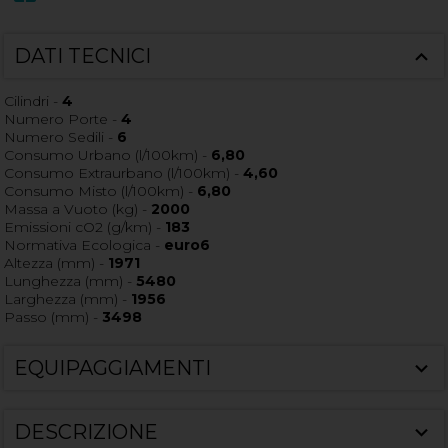
DATI TECNICI
Cilindri -
4
Numero Porte -
4
Numero Sedili -
6
Consumo Urbano (l/100km) -
6,80
Consumo Extraurbano (l/100km) -
4,60
Consumo Misto (l/100km) -
6,80
Massa a Vuoto (kg) -
2000
Emissioni cO2 (g/km) -
183
Normativa Ecologica -
euro6
Altezza (mm) -
1971
Lunghezza (mm) -
5480
Larghezza (mm) -
1956
Passo (mm) -
3498
EQUIPAGGIAMENTI
DESCRIZIONE