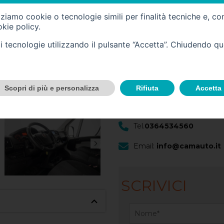
Cilindrata (cc) -
2184
izziamo cookie o tecnologie simili per finalità tecniche e, co
kie policy
.
Cambio -
manuale
(6)
tali tecnologie utilizzando il pulsante “Accetta”. Chiudendo q
CONTATTACI
Scopri di più e personalizza
Rifiuta
Accetta
Scopri questo veicolo nella no
Sede
Tel.
0364534560
Email:
info@camauto.it
SCRIVICI