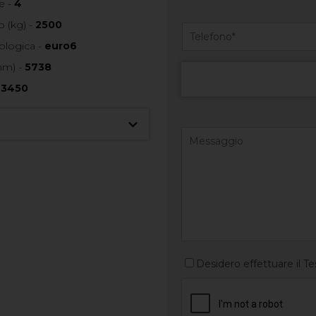
e -
4
 (kg) -
2500
ologica -
euro6
mm) -
5738
-
3450
Desidero effettuare il Te