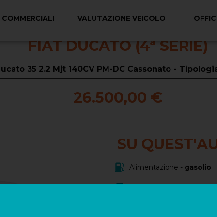
I COMMERCIALI
VALUTAZIONE VEICOLO
OFFIC
FIAT DUCATO (4ª SERIE)
ucato 35 2.2 Mjt 140CV PM-DC Cassonato - Tipologi
26.500,00 €
SU QUEST'A
Alimentazione -
gasolio
Carrozzeria -
furgone_va
Immatricolazione -
03/2