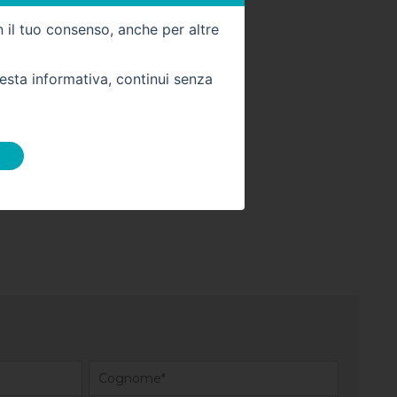
Km -
0
n il tuo consenso, anche per altre
uesta informativa, continui senza
 DIRETTAMENTE
stra sede: