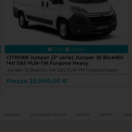
0 km
gasolio
RENAULT Trafic 4ª serie Trafic BluedCi 150CV
PL-TN Intens
Trafic BluedCi 150CV PL-TN Intens
Prezzo 33.000,00 €
NOLEGGIO
VALUTAZIONE VEICOLO
OFFICINA
CONTATTI
CHI S