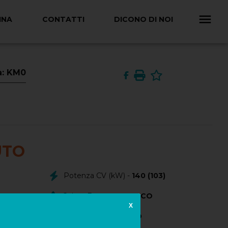
INA
CONTATTI
DICONO DI NOI
a: KM0
UTO
Potenza CV (kW) -
140 (103)
n
Colore Esterno -
BIANCO
X
025
Colore Interno -
NERO