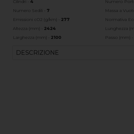
Cilindri -
4
Numero Port
Numero Sedili -
7
Massa a Vuoto
Emissioni cO2 (g/km) -
277
Normativa Ec
Altezza (mm) -
2424
Lunghezza (
Larghezza (mm) -
2100
Passo (mm) 
DESCRIZIONE