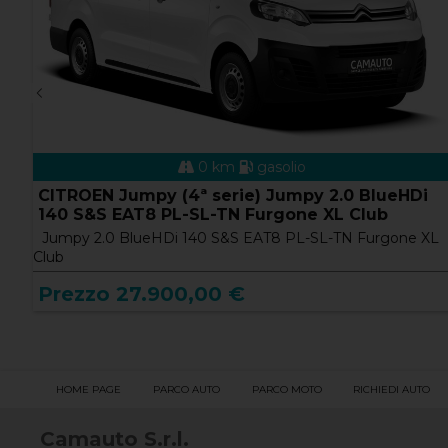
0 km
gasolio
CITROEN Jumper (3ª serie) Jumper 35 BlueHDi
140 S&S PLM-TM Furgone Heavy
L
Jumper 35 BlueHDi 140 S&S PLM-TM Furgone Heavy
Prezzo 25.900,00 €
HOME PAGE
PARCO AUTO
PARCO MOTO
RICHIEDI AUTO
Camauto S.r.l.