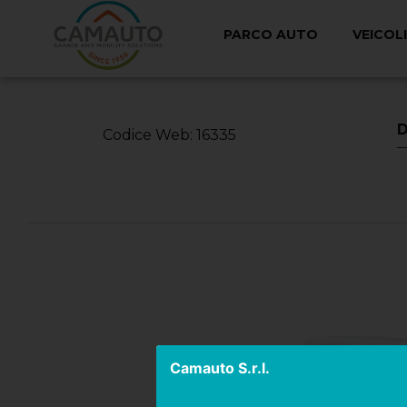
PARCO AUTO
VEICOL
< Torna Indietro
D
Codice Web: 16335
Camauto S.r.l.