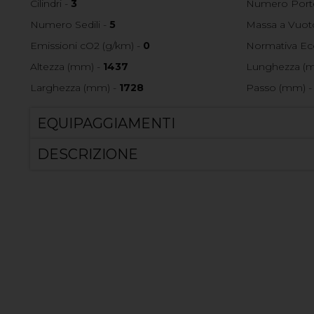
Cilindri -
3
Numero Port
Numero Sedili -
5
Massa a Vuoto
Emissioni cO2 (g/km) -
0
Normativa Ec
Altezza (mm) -
1437
Lunghezza (
Larghezza (mm) -
1728
Passo (mm) 
EQUIPAGGIAMENTI
DESCRIZIONE