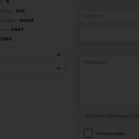
e -
5
 (kg) -
900
ologica -
euro6
mm) -
4047
-
2583
Desidero effettuare il Te