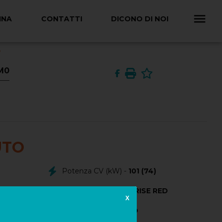
INA
CONTATTI
DICONO DI NOI
E
KM0
UTO
Potenza CV (kW) -
101 (74)
Colore Esterno -
SUNRISE RED
X
025
Colore Interno -
NERO