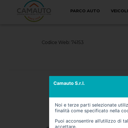
PARCO AUTO
VEICOL
< Torna Indietro
Codice Web: 74153
Camauto S.r.l.
Noi e terze parti selezionate util
finalità come specificato nella
coo
Puoi acconsentire all’utilizzo di 
accettare.