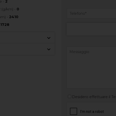
e -
2
 (g/km) -
0
mm) -
2410
-
1728
Desidero effettuare il Te