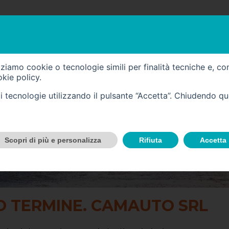
I COMMERCIALI
VALUTAZIONE VEICOLO
OFFIC
izziamo cookie o tecnologie simili per finalità tecniche e, co
kie policy
.
tali tecnologie utilizzando il pulsante “Accetta”. Chiudendo q
Scopri di più e personalizza
Rifiuta
Accetta
O TERMINE. CAMAUTO SRL