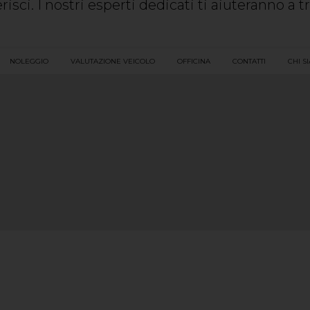
isci. I nostri esperti dedicati ti aiuteranno a t
NOLEGGIO
VALUTAZIONE VEICOLO
OFFICINA
CONTATTI
CHI S