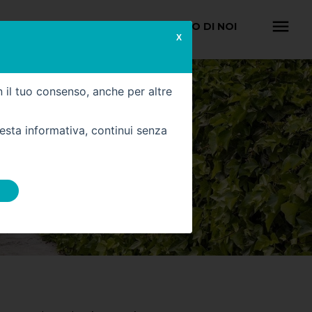
INA
CONTATTI
DICONO DI NOI
X
n il tuo consenso, anche per altre
uesta informativa, continui senza