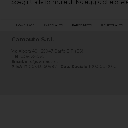
Scegli tra le formule di Noleggio che prefer
HOME PAGE
PARCO AUTO
PARCO MOTO
RICHIEDI AUTO
Camauto S.r.l.
Via Albera 40 - 25047 Darfo B.T. (BS)
Tel:
0364534560
Email:
info@camauto.it
P.IVA IT
00593260987 -
Cap. Sociale
100.000,00 €