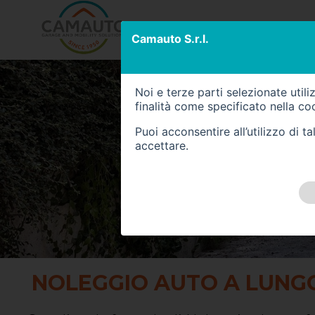
PARCO AUTO
VEICOL
Camauto S.r.l.
Noi e terze parti selezionate util
finalità come specificato nella
coo
Puoi acconsentire all’utilizzo di 
accettare.
NOLEGGIO AUTO A LUNG