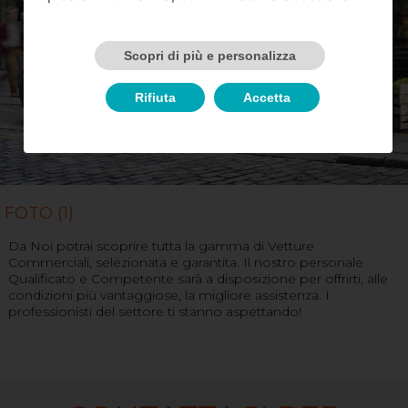
Scopri di più e personalizza
Rifiuta
Accetta
FOTO (1)
Da Noi potrai scoprire tutta la gamma di Vetture
Commerciali, selezionata e garantita. Il nostro personale
Qualificato e Competente sarà a disposizione per offrirti, alle
condizioni più vantaggiose, la migliore assistenza. I
professionisti del settore ti stanno aspettando!