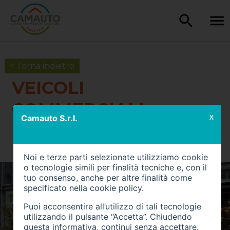
< Torna indietro
VEICOLI
COMMERCIALI
Camauto S.r.l.
X
Noi e terze parti selezionate utilizziamo cookie
o tecnologie simili per finalità tecniche e, con il
tuo consenso, anche per altre finalità come
specificato nella
cookie policy
.
Puoi acconsentire all’utilizzo di tali tecnologie
utilizzando il pulsante “Accetta”. Chiudendo
questa informativa, continui senza accettare.